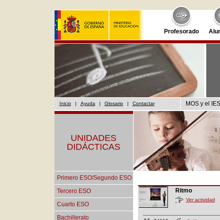
Profesorado
Alu
MOS y el IES
Inicio
|
Ayuda
|
Glosario
|
Contactar
UNIDADES
DIDÁCTICAS
Primero ESO/Segundo ESO
Ritmo
Tercero ESO
Ver actividad
Cuarto ESO
Bachillerato