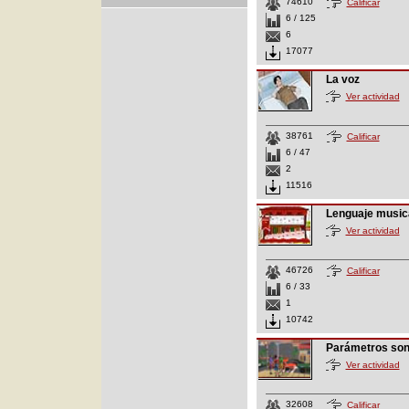
74610
Calificar
6 / 125
6
17077
La voz
Ver actividad
38761
Calificar
6 / 47
2
11516
Lenguaje music
Ver actividad
46726
Calificar
6 / 33
1
10742
Parámetros so
Ver actividad
32608
Calificar