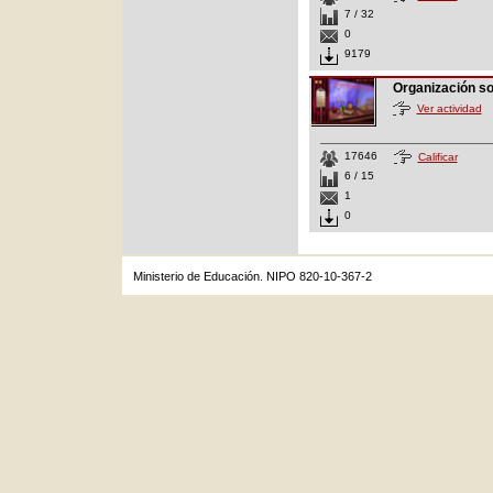
7 / 32
0
9179
Organización s
Ver actividad
17646
Calificar
6 / 15
1
0
Ministerio de Educación. NIPO 820-10-367-2