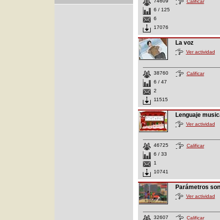
74609
Calificar
6 / 125
6
17076
La voz
Ver actividad
38760
Calificar
6 / 47
2
11515
Lenguaje music
Ver actividad
46725
Calificar
6 / 33
1
10741
Parámetros so
Ver actividad
32607
Calificar