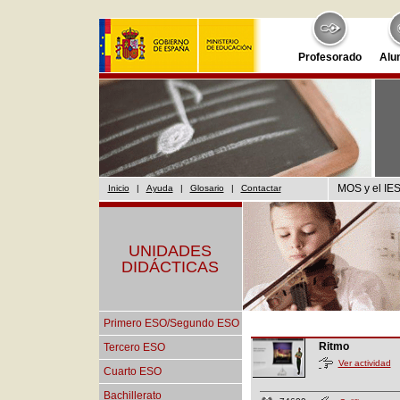
Profesorado
Alu
MOS y el IES
Inicio
|
Ayuda
|
Glosario
|
Contactar
UNIDADES
DIDÁCTICAS
Primero ESO/Segundo ESO
Ritmo
Tercero ESO
Ver actividad
Cuarto ESO
Bachillerato