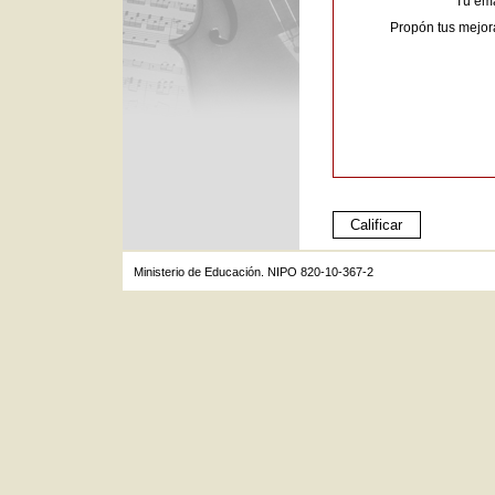
Tu ema
Propón tus mejor
Ministerio de Educación. NIPO 820-10-367-2