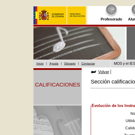
Profesorado
Alu
MOS y el IES
Inicio
|
Ayuda
|
Glosario
|
Contactar
Volver
Sección calificaci
CALIFICACIONES
Evolución de los Inst
No
Utilid
Calid