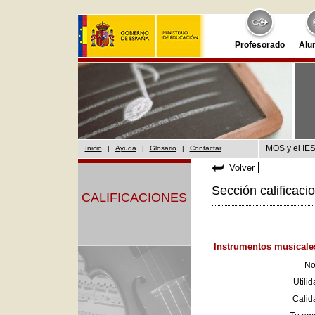
Profesorado
Alu
MOS y el IES
Inicio
|
Ayuda
|
Glosario
|
Contactar
Volver
Sección calificaci
CALIFICACIONES
Instrumentos musicales
No
Utilid
Calid