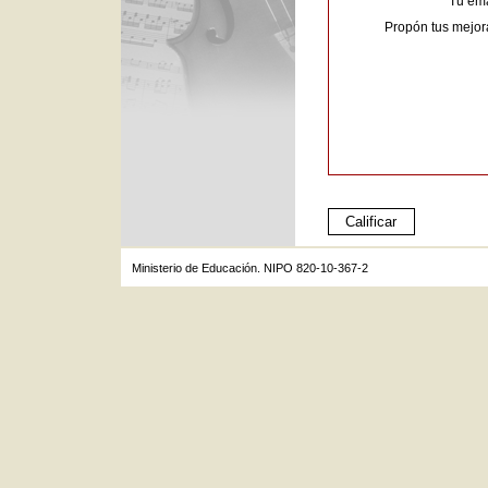
Tu ema
Propón tus mejor
Ministerio de Educación. NIPO 820-10-367-2