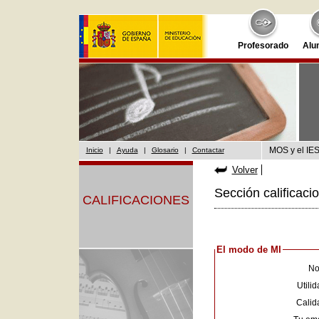
Profesorado
Alu
MOS y el IES
Inicio
|
Ayuda
|
Glosario
|
Contactar
Volver
Sección calificaci
CALIFICACIONES
El modo de MI
No
Utilid
Calid