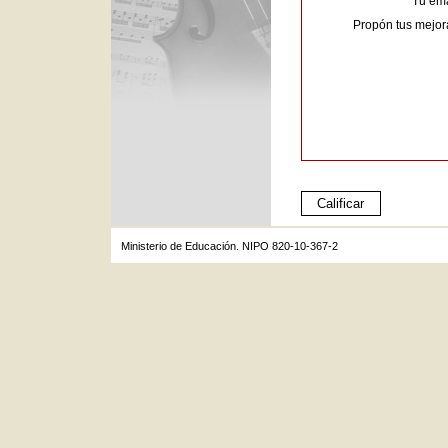
Tu ema
Propón tus mejor
Ministerio de Educación. NIPO 820-10-367-2