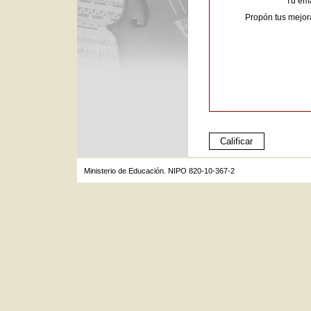
Tu ema
Propón tus mejor
Ministerio de Educación. NIPO 820-10-367-2