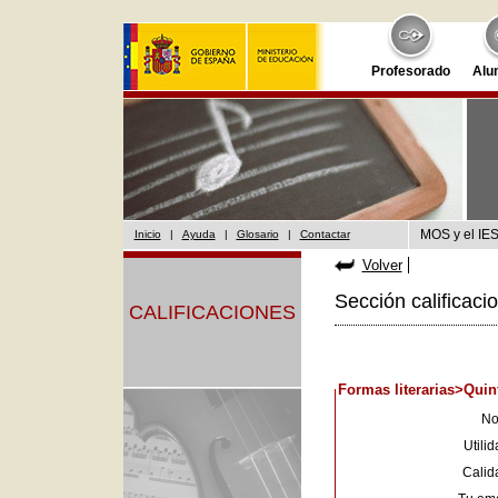
Profesorado
Alu
MOS y el IES
Inicio
|
Ayuda
|
Glosario
|
Contactar
Volver
Sección calificaci
CALIFICACIONES
Formas literarias>Quint
No
Utilid
Calid