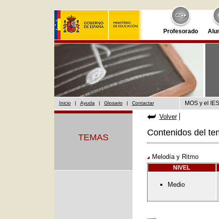
Profesorado
Alu
MOS y el IES
Inicio
|
Ayuda
|
Glosario
|
Contactar
Volver
Contenidos del te
TEMAS
Melodía y Ritmo
NIVEL
Medio