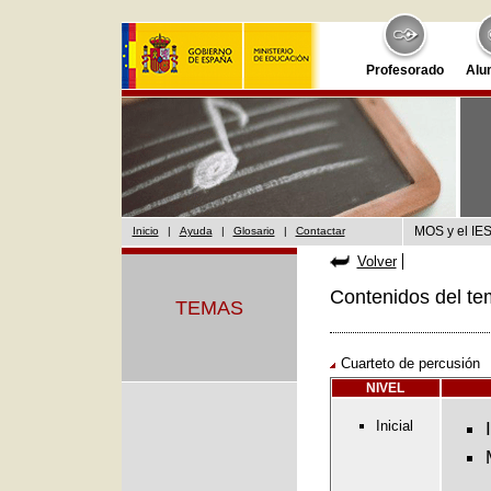
Profesorado
Alu
MOS y el IES
Inicio
|
Ayuda
|
Glosario
|
Contactar
Volver
Contenidos del te
TEMAS
Cuarteto de percusión
NIVEL
Inicial