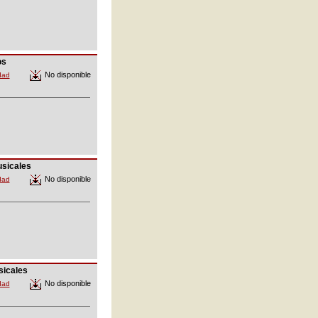
os
No disponible
dad
sicales
No disponible
dad
icales
No disponible
dad