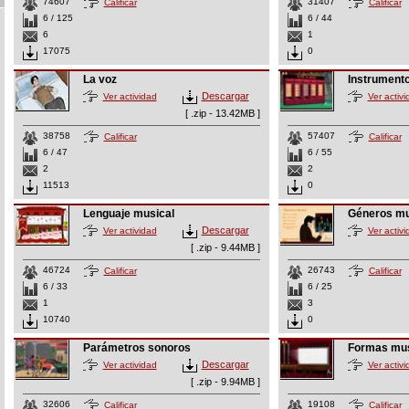
74607
31407
Calificar
Calificar
6 / 125
6 / 44
6
1
17075
0
La voz
Instrument
Descargar
Ver actividad
Ver activi
[ .zip - 13.42MB ]
38758
57407
Calificar
Calificar
6 / 47
6 / 55
2
2
11513
0
Lenguaje musical
Géneros mu
Descargar
Ver actividad
Ver activi
[ .zip - 9.44MB ]
46724
26743
Calificar
Calificar
6 / 33
6 / 25
1
3
10740
0
Parámetros sonoros
Formas mus
Descargar
Ver actividad
Ver activi
[ .zip - 9.94MB ]
32606
19108
Calificar
Calificar