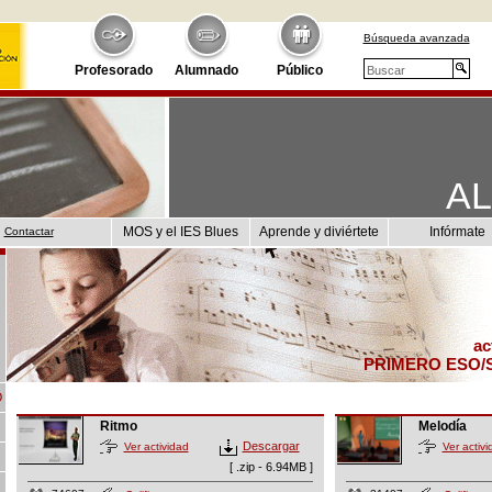
Búsqueda avanzada
Profesorado
Alumnado
Público
A
MOS y el IES Blues
Aprende y diviértete
Infórmate
Contactar
ac
PRIMERO ESO/
O
Ritmo
Melodía
Descargar
Ver actividad
Ver activi
[ .zip - 6.94MB ]