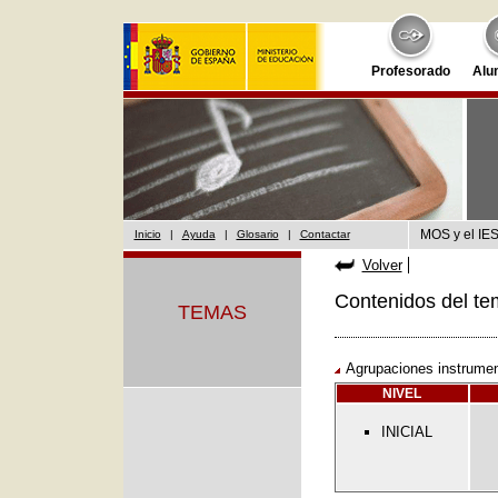
Profesorado
Alu
MOS y el IES
Inicio
|
Ayuda
|
Glosario
|
Contactar
Volver
Contenidos del te
TEMAS
Agrupaciones instrumen
NIVEL
INICIAL