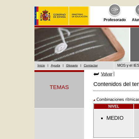
Profesorado
Alu
MOS y el IES
Inicio
|
Ayuda
|
Glosario
|
Contactar
Volver
Contenidos del te
TEMAS
Combinaciones rítmicas
NIVEL
MEDIO