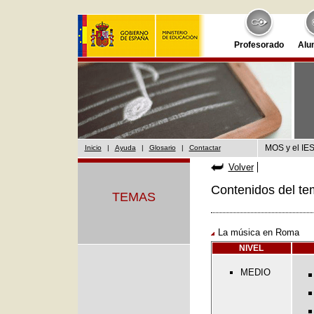
Profesorado
Alu
MOS y el IES
Inicio
|
Ayuda
|
Glosario
|
Contactar
Volver
Contenidos del te
TEMAS
La música en Roma
NIVEL
MEDIO