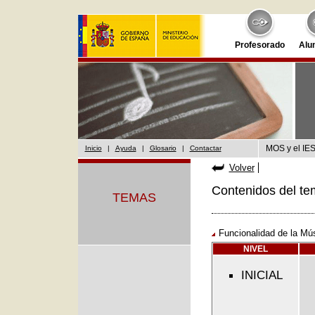
Profesorado
Alu
MOS y el IES
Inicio
|
Ayuda
|
Glosario
|
Contactar
Volver
Contenidos del te
TEMAS
Funcionalidad de la Mús
NIVEL
INICIAL