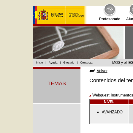
Profesorado
Alu
MOS y el IES
Inicio
|
Ayuda
|
Glosario
|
Contactar
Volver
Contenidos del te
TEMAS
Webquest Instrumentos
NIVEL
AVANZADO