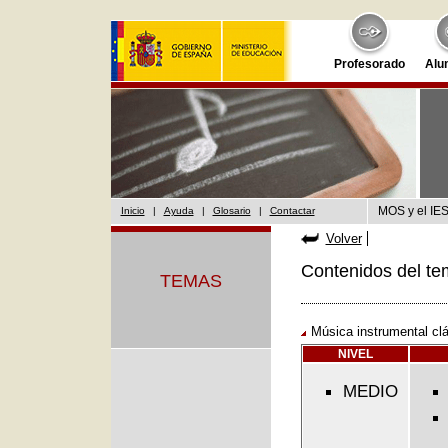
Profesorado
Alu
MOS y el IES
Inicio
|
Ayuda
|
Glosario
|
Contactar
Volver
Contenidos del te
TEMAS
Música instrumental cl
NIVEL
MEDIO