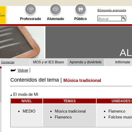
Búsqueda avanzada
Profesorado
Alumnado
Público
A
MOS y el IES Blues
Aprende y diviértete
Infórmate
Contactar
Volver
Contenidos del tema |
Música tradicional
El modo de MI
NIVEL
TEMAS
UNIDADES 
MEDIO
Música tradicional
Flamenco
Flamenco
Folclore musi