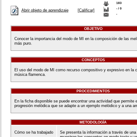
183
- / 0
Abrir objeto de aprendizaje
[Calificar]
-
OBJETIVO
Conocer la importancia del modo de MI en la composición de las mel
más puro.
CONCEPTOS
El uso del modo de MI como recurso compositivo y expresivo en la 
música flamenca.
PROCEDIMIENTOS
En la ficha disponible se puede encontrar una actividad que permite e
progresión melódica que se adapte a un ejemplo melódico y a una a
METODOLOGÍA
Cómo se ha trabajado
Se presenta la información a través de una
muestran los conceptos en modo texto y un