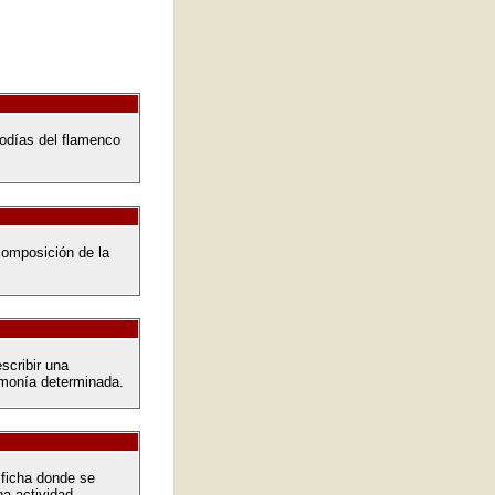
odías del flamenco
composición de la
scribir una
rmonía determinada.
 ficha donde se
a actividad