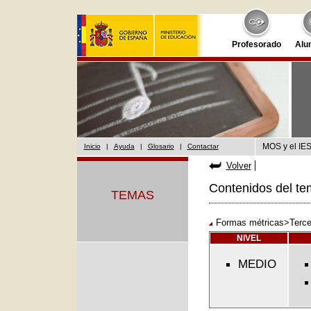
Profesorado
Alu
MOS y el IES
Inicio
|
Ayuda
|
Glosario
|
Contactar
Volver
Contenidos del te
TEMAS
Formas métricas>Terce
NIVEL
MEDIO