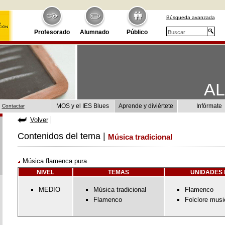
Búsqueda avanzada
Profesorado
Alumnado
Público
A
MOS y el IES Blues
Aprende y diviértete
Infórmate
Contactar
Volver
Contenidos del tema |
Música tradicional
Música flamenca pura
NIVEL
TEMAS
UNIDADES 
MEDIO
Música tradicional
Flamenco
Flamenco
Folclore musi