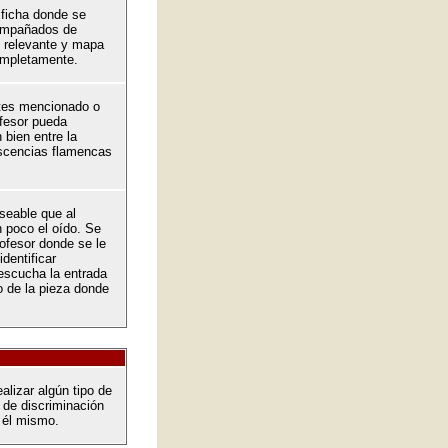
 ficha donde se
ompañados de
 relevante y mapa
ompletamente.
ntes mencionado o
fesor pueda
 bien entre la
iscencias flamencas
seable que al
 poco el oído. Se
ofesor donde se le
dentificar
scucha la entrada
 de la pieza donde
alizar algún tipo de
 de discriminación
r él mismo.