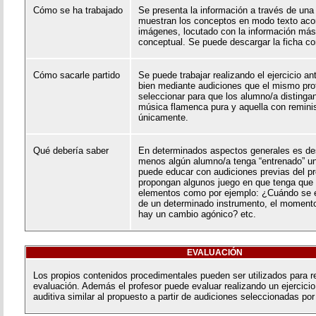
Cómo se ha trabajado
Se presenta la información a través de una
muestran los conceptos en modo texto ac
imágenes, locutado con la información más
conceptual. Se puede descargar la ficha c
Cómo sacarle partido
Se puede trabajar realizando el ejercicio a
bien mediante audiciones que el mismo pro
seleccionar para que los alumno/a distingan
música flamenca pura y aquella con remin
únicamente.
Qué debería saber
En determinados aspectos generales es de
menos algún alumno/a tenga “entrenado” un
puede educar con audiciones previas del pr
propongan algunos juego en que tenga que i
elementos como por ejemplo: ¿Cuándo se e
de un determinado instrumento, el momento
hay un cambio agónico? etc.
EVALUACIÓN
Los propios contenidos procedimentales pueden ser utilizados para re
evaluación. Además el profesor puede evaluar realizando un ejercicio
auditiva similar al propuesto a partir de audiciones seleccionadas po