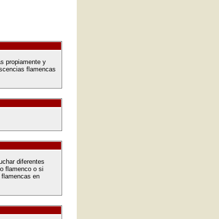
as propiamente y
niscencias flamencas
uchar diferentes
io flamenco o si
s flamencas en