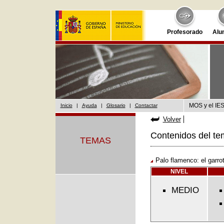
Profesorado
Alu
MOS y el IES
Inicio
|
Ayuda
|
Glosario
|
Contactar
Volver
Contenidos del te
TEMAS
Palo flamenco: el garro
NIVEL
MEDIO