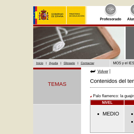
Profesorado
Alu
MOS y el IES
Inicio
|
Ayuda
|
Glosario
|
Contactar
Volver
Contenidos del te
TEMAS
Palo flamenco: la guajir
NIVEL
MEDIO