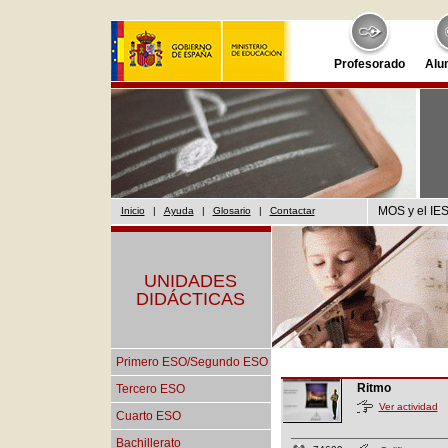
Profesorado
Alu
MOS y el IES
Inicio
|
Ayuda
|
Glosario
|
Contactar
UNIDADES
DIDÁCTICAS
Primero ESO/Segundo ESO
Ritmo
Tercero ESO
Ver actividad
Cuarto ESO
Bachillerato