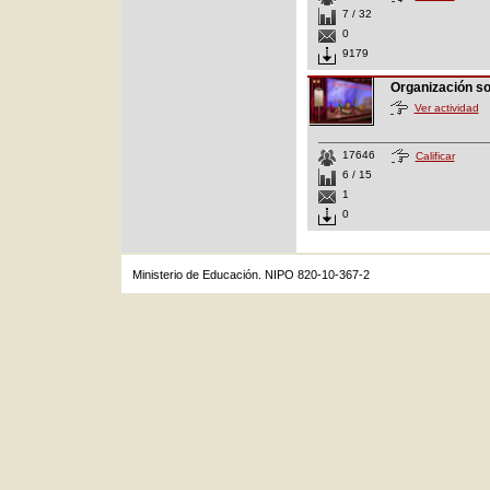
7 / 32
0
9179
Organización s
Ver actividad
17646
Calificar
6 / 15
1
0
Ministerio de Educación. NIPO 820-10-367-2