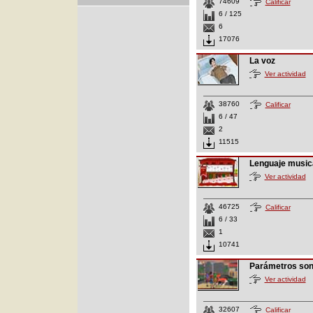
74609
Calificar
6 / 125
6
17076
La voz
Ver actividad
38760
Calificar
6 / 47
2
11515
Lenguaje music
Ver actividad
46725
Calificar
6 / 33
1
10741
Parámetros so
Ver actividad
32607
Calificar