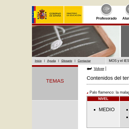
Profesorado
Alu
MOS y el IES
Inicio
|
Ayuda
|
Glosario
|
Contactar
Volver
Contenidos del te
TEMAS
Palo flamenco: la mala
NIVEL
MEDIO