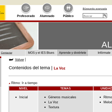
Búsqueda avanzada
Profesorado
Alumnado
Público
A
MOS y el IES Blues
Aprende y diviértete
Infórmate
Contactar
Volver
Contenidos del tema |
La Voz
Ritmo: Ir a tiempo
NIVEL
TEMAS
UNIDAD
Inicial
Géneros musicales
Ritmo
La Voz
Melod
Textura