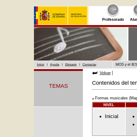
Profesorado
Alu
MOS y el IES
Inicio
|
Ayuda
|
Glosario
|
Contactar
Volver
Contenidos del te
TEMAS
Formas musicales (Map
NIVEL
Inicial