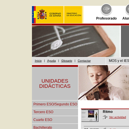
Profesorado
Alu
MOS y el IES
Inicio
|
Ayuda
|
Glosario
|
Contactar
UNIDADES
DIDÁCTICAS
Primero ESO/Segundo ESO
Ritmo
Tercero ESO
Ver actividad
Cuarto ESO
Bachillerato