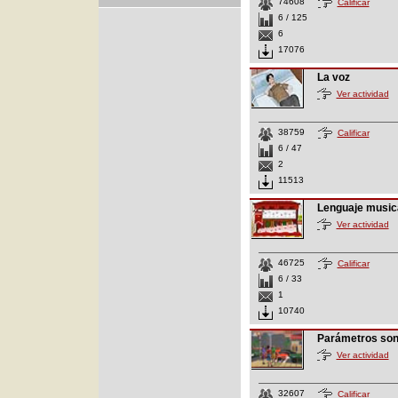
74608
Calificar
6 / 125
6
17076
La voz
Ver actividad
38759
Calificar
6 / 47
2
11513
Lenguaje music
Ver actividad
46725
Calificar
6 / 33
1
10740
Parámetros so
Ver actividad
32607
Calificar