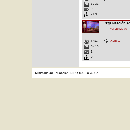
7 / 32
0
9179
Organización s
Ver actividad
17646
Calificar
6 / 15
1
0
Ministerio de Educación. NIPO 820-10-367-2