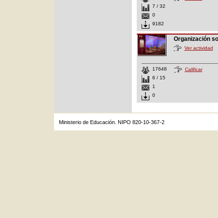
7 / 32
0
9182
Organización s
Ver actividad
17648
Calificar
6 / 15
1
0
Ministerio de Educación. NIPO 820-10-367-2