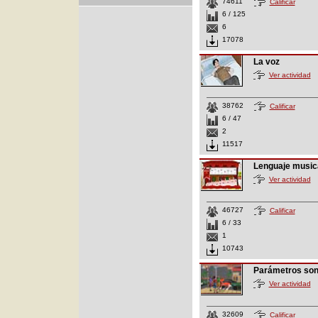
74611
Calificar
6 / 125
6
17078
La voz
Ver actividad
38762
Calificar
6 / 47
2
11517
Lenguaje music
Ver actividad
46727
Calificar
6 / 33
1
10743
Parámetros so
Ver actividad
32609
Calificar