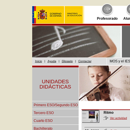
Profesorado
Alu
MOS y el IES
Inicio
|
Ayuda
|
Glosario
|
Contactar
UNIDADES
DIDÁCTICAS
Primero ESO/Segundo ESO
Ritmo
Tercero ESO
Ver actividad
Cuarto ESO
Bachillerato