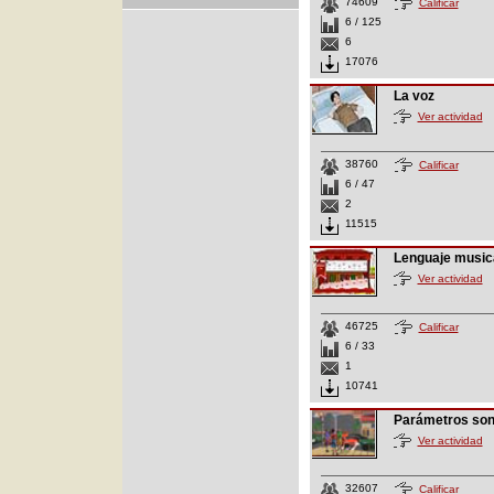
74609
Calificar
6 / 125
6
17076
La voz
Ver actividad
38760
Calificar
6 / 47
2
11515
Lenguaje music
Ver actividad
46725
Calificar
6 / 33
1
10741
Parámetros so
Ver actividad
32607
Calificar