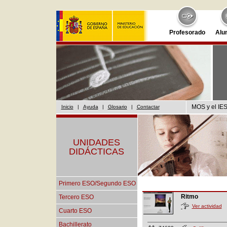
Profesorado
Alu
MOS y el IES
Inicio
|
Ayuda
|
Glosario
|
Contactar
UNIDADES
DIDÁCTICAS
Primero ESO/Segundo ESO
Ritmo
Tercero ESO
Ver actividad
Cuarto ESO
Bachillerato