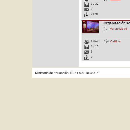
7 / 32
0
9179
Organización s
Ver actividad
17646
Calificar
6 / 15
1
0
Ministerio de Educación. NIPO 820-10-367-2