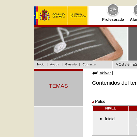
Profesorado
Alu
MOS y el IES
Inicio
|
Ayuda
|
Glosario
|
Contactar
Volver
Contenidos del te
TEMAS
Pulso
NIVEL
Inicial