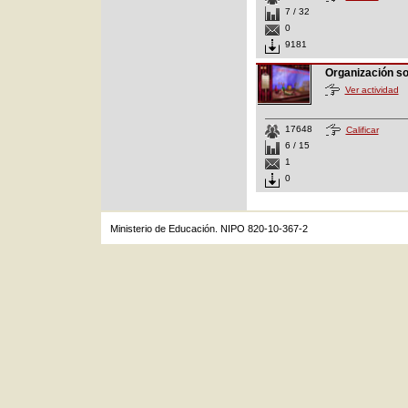
7 / 32
0
9181
Organización s
Ver actividad
17648
Calificar
6 / 15
1
0
Ministerio de Educación. NIPO 820-10-367-2