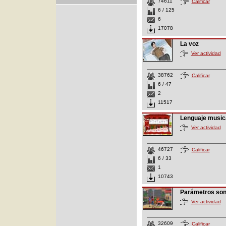
74611
Calificar
6 / 125
6
17078
La voz
Ver actividad
38762
Calificar
6 / 47
2
11517
Lenguaje music
Ver actividad
46727
Calificar
6 / 33
1
10743
Parámetros so
Ver actividad
32609
Calificar