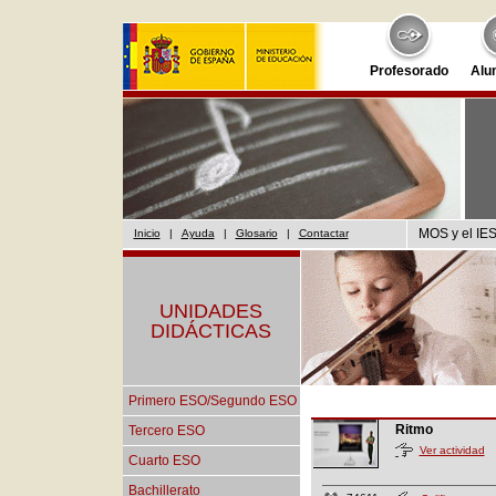
Profesorado
Alu
MOS y el IES
Inicio
|
Ayuda
|
Glosario
|
Contactar
UNIDADES
DIDÁCTICAS
Primero ESO/Segundo ESO
Ritmo
Tercero ESO
Ver actividad
Cuarto ESO
Bachillerato