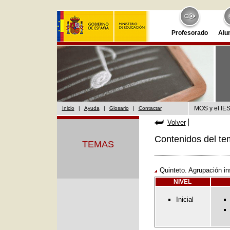
Profesorado
Alu
MOS y el IES
Inicio
|
Ayuda
|
Glosario
|
Contactar
Volver
Contenidos del te
TEMAS
Quinteto. Agrupación in
NIVEL
Inicial