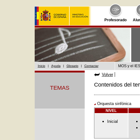
Profesorado
Alu
MOS y el IES
Inicio
|
Ayuda
|
Glosario
|
Contactar
Volver
Contenidos del te
TEMAS
Orquesta sinfónica
NIVEL
Inicial