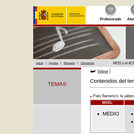
Profesorado
Alu
MOS y el IES
Inicio
|
Ayuda
|
Glosario
|
Contactar
Volver
Contenidos del te
TEMAS
Palo flamenco: la jaber
NIVEL
MEDIO