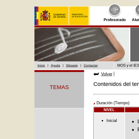
Profesorado
Alu
MOS y el IES
Inicio
|
Ayuda
|
Glosario
|
Contactar
Volver
Contenidos del te
TEMAS
Duración (Tiempo)
NIVEL
Inicial