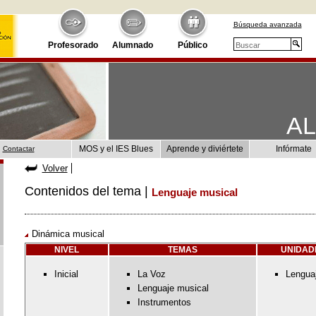
Búsqueda avanzada
Profesorado
Alumnado
Público
A
MOS y el IES Blues
Aprende y diviértete
Infórmate
Contactar
Volver
Contenidos del tema |
Lenguaje musical
Dinámica musical
NIVEL
TEMAS
UNIDAD
Inicial
La Voz
Lengua
Lenguaje musical
Instrumentos