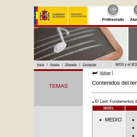
Profesorado
Alu
MOS y el IES
Inicio
|
Ayuda
|
Glosario
|
Contactar
Volver
Contenidos del te
TEMAS
El Lied: Fundamentos 
NIVEL
MEDIO