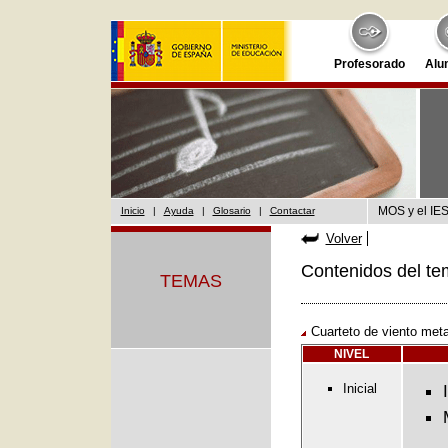
Profesorado
Alu
MOS y el IES
Inicio
|
Ayuda
|
Glosario
|
Contactar
Volver
Contenidos del te
TEMAS
Cuarteto de viento meta
NIVEL
Inicial