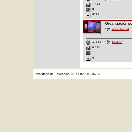
7 / 32
0
9177
Organización s
Ver actividad
17644
Calificar
6 / 15
1
0
Ministerio de Educación. NIPO 820-10-367-2