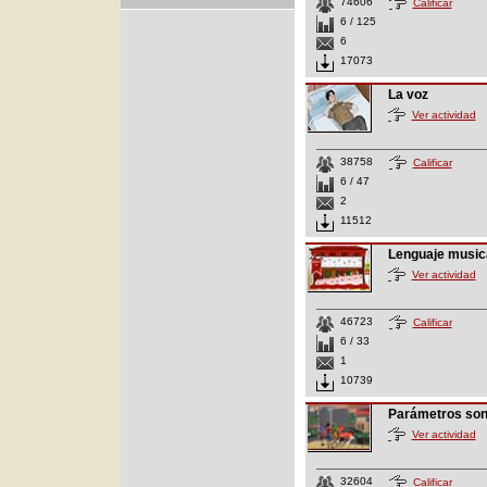
74606
Calificar
6 / 125
6
17073
La voz
Ver actividad
38758
Calificar
6 / 47
2
11512
Lenguaje music
Ver actividad
46723
Calificar
6 / 33
1
10739
Parámetros so
Ver actividad
32604
Calificar