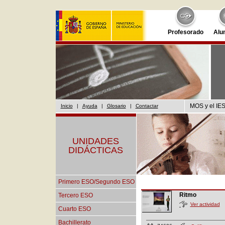
Profesorado
Alu
MOS y el IES
Inicio
|
Ayuda
|
Glosario
|
Contactar
UNIDADES
DIDÁCTICAS
Primero ESO/Segundo ESO
Ritmo
Tercero ESO
Ver actividad
Cuarto ESO
Bachillerato