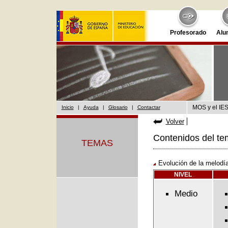
Profesorado
Alu
MOS y el IES
Inicio
|
Ayuda
|
Glosario
|
Contactar
Volver
Contenidos del te
TEMAS
Evolución de la melodía
NIVEL
Medio