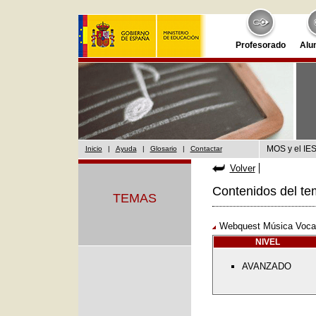
Profesorado
Alu
MOS y el IES
Inicio
|
Ayuda
|
Glosario
|
Contactar
Volver
Contenidos del te
TEMAS
Webquest Música Vocal
NIVEL
AVANZADO