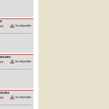
os
No disponible
dad
sicales
No disponible
dad
icales
No disponible
dad