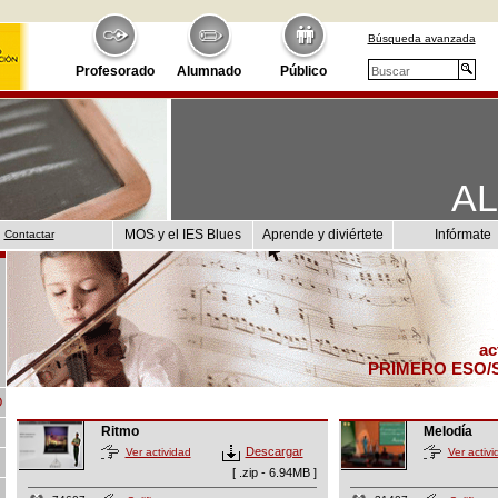
Búsqueda avanzada
Profesorado
Alumnado
Público
A
MOS y el IES Blues
Aprende y diviértete
Infórmate
Contactar
ac
PRIMERO ESO/
O
Ritmo
Melodía
Descargar
Ver actividad
Ver activi
[ .zip - 6.94MB ]