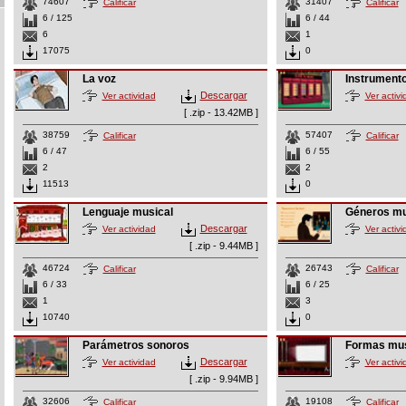
74607
31407
Calificar
Calificar
6 / 125
6 / 44
6
1
17075
0
La voz
Instrument
Descargar
Ver actividad
Ver activi
[ .zip - 13.42MB ]
38759
57407
Calificar
Calificar
6 / 47
6 / 55
2
2
11513
0
Lenguaje musical
Géneros mu
Descargar
Ver actividad
Ver activi
[ .zip - 9.44MB ]
46724
26743
Calificar
Calificar
6 / 33
6 / 25
1
3
10740
0
Parámetros sonoros
Formas mus
Descargar
Ver actividad
Ver activi
[ .zip - 9.94MB ]
32606
19108
Calificar
Calificar