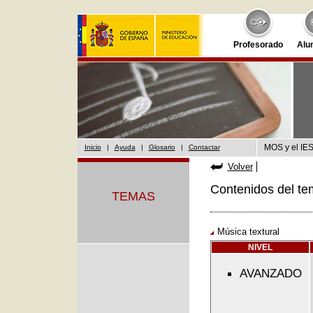
Profesorado
Alu
MOS y el IES
Inicio
|
Ayuda
|
Glosario
|
Contactar
Volver
Contenidos del te
TEMAS
Música textural
NIVEL
AVANZADO