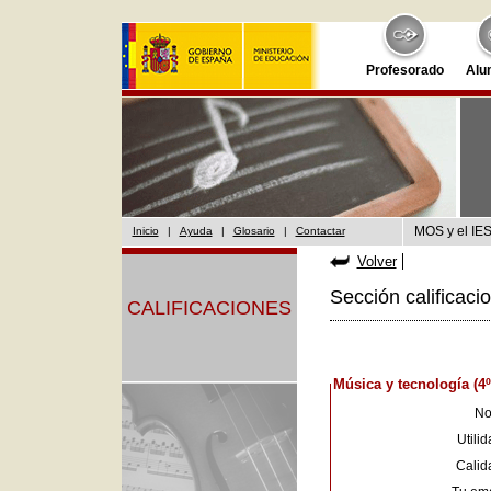
Profesorado
Alu
MOS y el IES
Inicio
|
Ayuda
|
Glosario
|
Contactar
Volver
Sección calificaci
CALIFICACIONES
Música y tecnología (4
No
Utilid
Calid