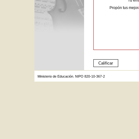
Tu ema
Propón tus mejor
Ministerio de Educación. NIPO 820-10-367-2