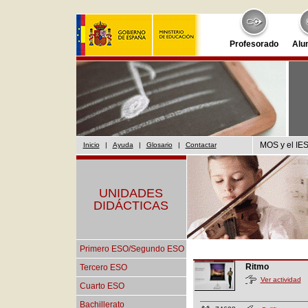
Profesorado
Alu
MOS y el IES
Inicio
|
Ayuda
|
Glosario
|
Contactar
UNIDADES
DIDÁCTICAS
Primero ESO/Segundo ESO
Ritmo
Tercero ESO
Ver actividad
Cuarto ESO
Bachillerato