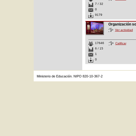
7 / 32
0
9179
Organización s
Ver actividad
17646
Calificar
6 / 15
1
0
Ministerio de Educación. NIPO 820-10-367-2