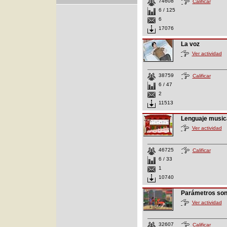
74608
Calificar
6 / 125
6
17076
La voz
Ver actividad
38759
Calificar
6 / 47
2
11513
Lenguaje music
Ver actividad
46725
Calificar
6 / 33
1
10740
Parámetros so
Ver actividad
32607
Calificar