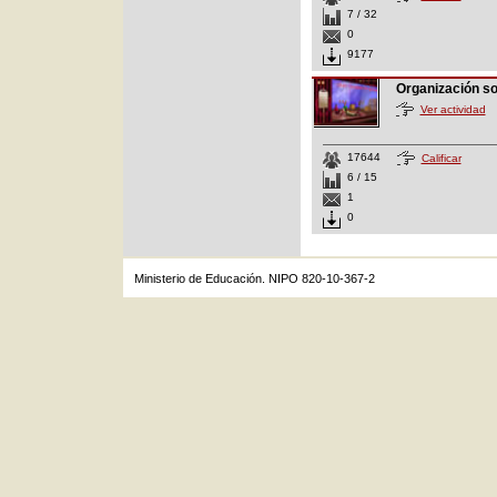
7 / 32
0
9177
Organización s
Ver actividad
17644
Calificar
6 / 15
1
0
Ministerio de Educación. NIPO 820-10-367-2