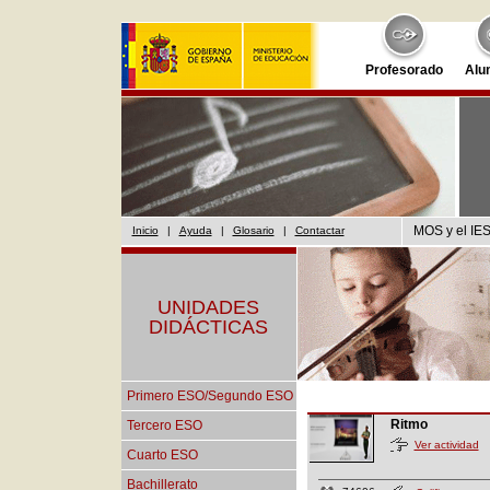
Profesorado
Alu
MOS y el IES
Inicio
|
Ayuda
|
Glosario
|
Contactar
UNIDADES
DIDÁCTICAS
Primero ESO/Segundo ESO
Ritmo
Tercero ESO
Ver actividad
Cuarto ESO
Bachillerato