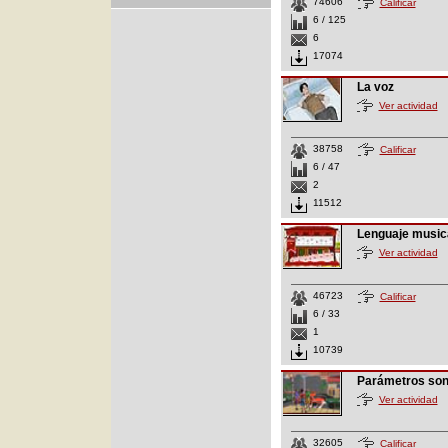
74606
Calificar
6 / 125
6
17074
La voz
Ver actividad
38758
Calificar
6 / 47
2
11512
Lenguaje music
Ver actividad
46723
Calificar
6 / 33
1
10739
Parámetros so
Ver actividad
32605
Calificar