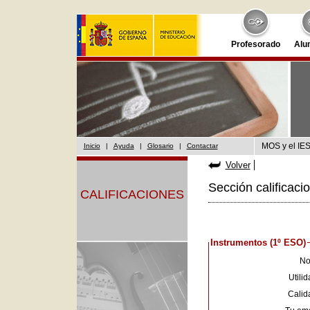
Profesorado
Alu
MOS y el IES
Inicio
|
Ayuda
|
Glosario
|
Contactar
Volver
Sección calificaci
CALIFICACIONES
Instrumentos (1º ESO)
No
Utilid
Calid