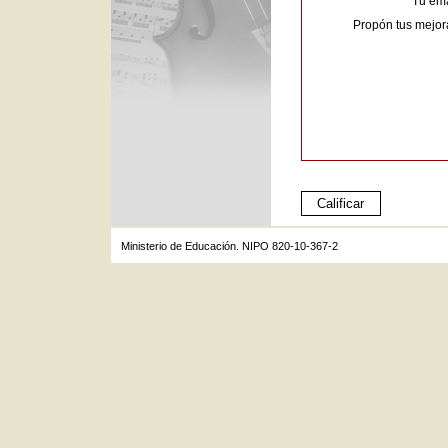
Tu ema
Propón tus mejor
Ministerio de Educación. NIPO 820-10-367-2