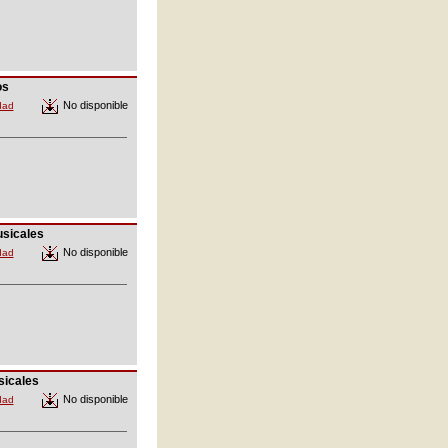
os
No disponible
dad
sicales
No disponible
dad
icales
No disponible
dad