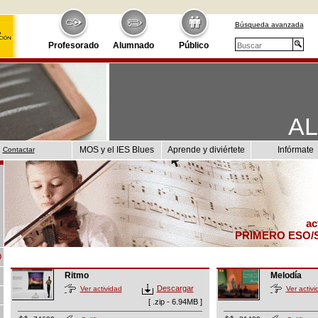
Búsqueda avanzada
Profesorado
Alumnado
Público
A
MOS y el IES Blues
Aprende y diviértete
Infórmate
Contactar
ac
PRIMERO ESO/
O
Ritmo
Melodía
Descargar
Ver actividad
Ver activi
[ .zip - 6.94MB ]