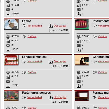
74609
31409
Calificar
Calificar
6 / 125
6 / 44
6
1
17076
0
La voz
Instrument
Descargar
Ver actividad
Ver activi
[ .zip - 13.42MB ]
38760
57408
Calificar
Calificar
6 / 47
6 / 55
2
2
11515
0
Lenguaje musical
Géneros mu
Descargar
Ver actividad
Ver activi
[ .zip - 9.44MB ]
46725
26744
Calificar
Calificar
6 / 33
6 / 25
1
3
10741
0
Parámetros sonoros
Formas mus
Descargar
Ver actividad
Ver activi
[ .zip - 9.94MB ]
32607
19110
Calificar
Calificar