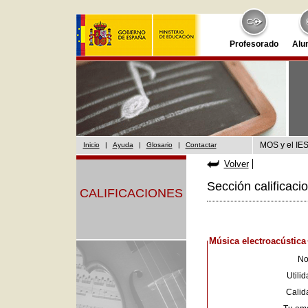
Profesorado
Alu
MOS y el IES
Inicio
|
Ayuda
|
Glosario
|
Contactar
Volver
Sección calificaci
CALIFICACIONES
Música electroacústica
No
Utilid
Calid