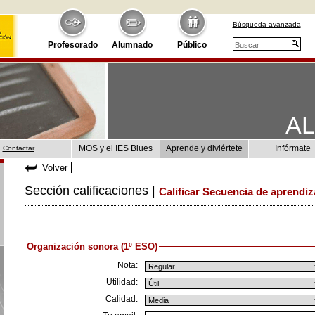
Búsqueda avanzada
Profesorado
Alumnado
Público
A
MOS y el IES Blues
Aprende y diviértete
Infórmate
Contactar
Volver
Sección calificaciones |
Calificar Secuencia de aprendiz
Organización sonora (1º ESO)
Nota:
Utilidad:
Calidad: