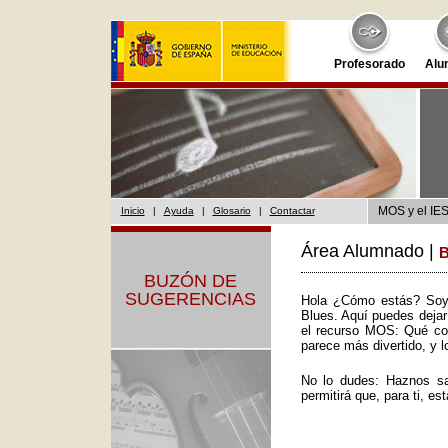
Profesorado
Alu
MOS y el IES
Inicio
|
Ayuda
|
Glosario
|
Contactar
Área Alumnado |
B
BUZÓN DE
SUGERENCIAS
Hola ¿Cómo estás? Soy 
Blues. Aquí puedes dejar
el recurso MOS: Qué co
parece más divertido, y l
No lo dudes: Haznos sa
permitirá que, para ti, es