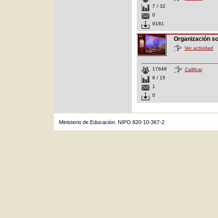
7 / 32
0
9181
Organización s
Ver actividad
17648
Calificar
6 / 15
1
0
Ministerio de Educación. NIPO 820-10-367-2