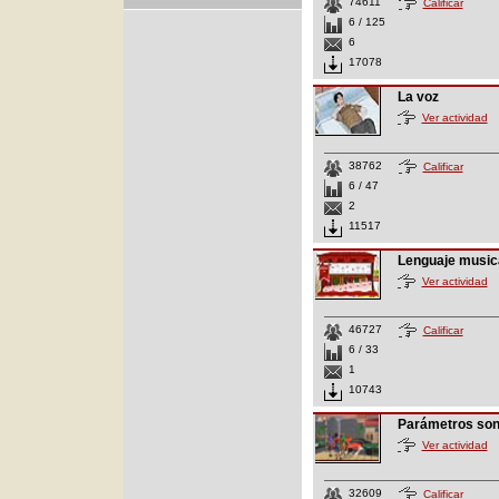
74611
Calificar
6 / 125
6
17078
La voz
Ver actividad
38762
Calificar
6 / 47
2
11517
Lenguaje music
Ver actividad
46727
Calificar
6 / 33
1
10743
Parámetros so
Ver actividad
32609
Calificar