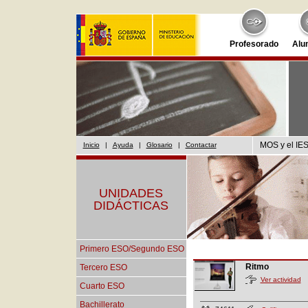
Profesorado
Alu
MOS y el IES
Inicio
|
Ayuda
|
Glosario
|
Contactar
UNIDADES
DIDÁCTICAS
Primero ESO/Segundo ESO
Ritmo
Tercero ESO
Ver actividad
Cuarto ESO
Bachillerato